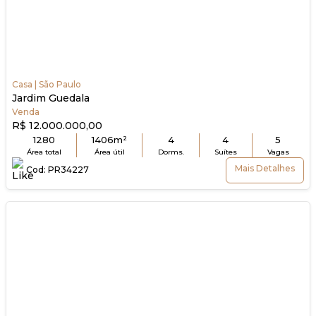
Casa | São Paulo
Jardim Guedala
Venda
R$ 12.000.000,00
1280
1406m²
4
4
5
Área total
Área útil
Dorms.
Suítes
Vagas
Mais Detalhes
Cod: PR34227