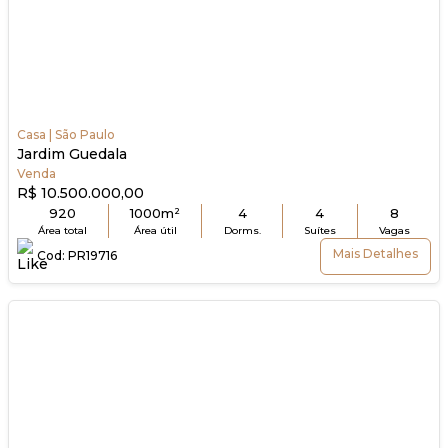
Casa | São Paulo
Jardim Guedala
Venda
R$ 10.500.000,00
920
1000m²
4
4
8
Área total
Área útil
Dorms.
Suítes
Vagas
Mais Detalhes
Cod: PR19716