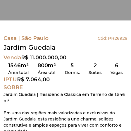
Casa | São Paulo
Cód: PR26929
Jardim Guedala
Venda
R$ 11.000.000,00
1546m²
800m²
5
2
6
Área total
Área útil
Dorms.
Suítes
Vagas
IPTU
R$ 7.064,00
SOBRE
Jardim Guedala | Residência Clássica em Terreno de 1.546
m²
Em uma das regiões mais valorizadas e exclusivas do
Jardim Guedala, esta residência une charme, solidez
construtiva e amplos espaços para viver com conforto e