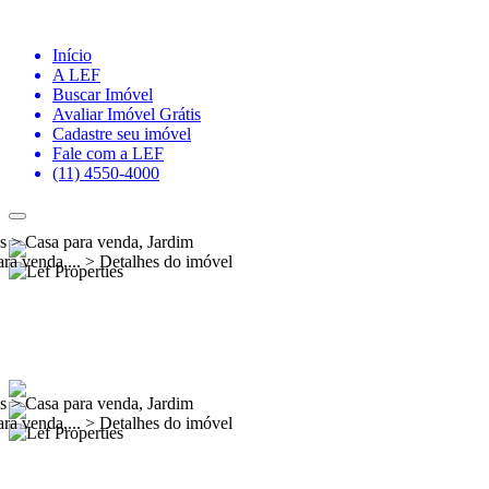
Início
A LEF
Buscar Imóvel
Avaliar Imóvel Grátis
Cadastre seu imóvel
Fale com a LEF
(11) 4550-4000
es
>
Casa para venda, Jardim
ra venda,...
>
Detalhes do imóvel
es
>
Casa para venda, Jardim
ra venda,...
>
Detalhes do imóvel