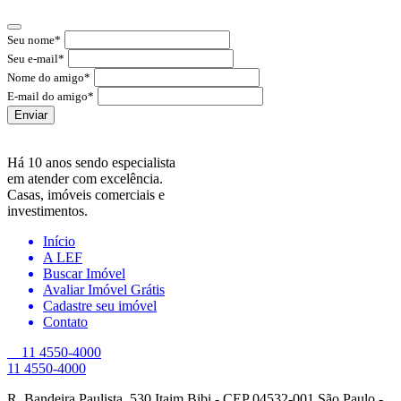
Seu nome*
Seu e-mail*
Nome do amigo*
E-mail do amigo*
Enviar
Há 10 anos sendo especialista
em atender com excelência.
Casas, imóveis comerciais e
investimentos.
Início
A LEF
Buscar Imóvel
Avaliar Imóvel Grátis
Cadastre seu imóvel
Contato
11 4550-4000
11 4550-4000
R. Bandeira Paulista, 530
Itaim Bibi - CEP 04532-001
São Paulo -