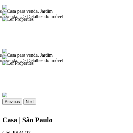
es
>
Casa para venda, Jardim
ra venda,...
>
Detalhes do imóvel
es
>
Casa para venda, Jardim
ra venda,...
>
Detalhes do imóvel
Previous
Next
Casa | São Paulo
Cód: PR34227